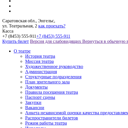
Саратовская обл., Энгельс,
ул. Театральная, 2
как проехать?
Касса
+7 (8453) 555-911
+7 (8453) 555-911
Купить билет
Версия для слабовидящих
Вернуться в обычную 
О театре
История театра
Миссия театра
Художественное руководство
Администрация
Структурные подразделения
План зрительного зала
Документы
Правила посещения театра
Паспорт сцены
Закупки
Вакансии
Анкета независимой оценки качества предоставляе
Распространители билетов
Режим работы театра