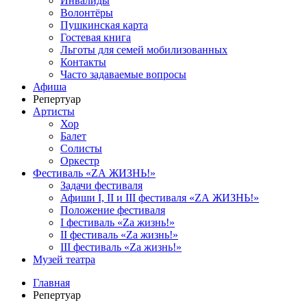
Инвалиды
Волонтёры
Пушкинская карта
Гостевая книга
Льготы для семей мобилизованных
Контакты
Часто задаваемые вопросы
Афиша
Репертуар
Артисты
Хор
Балет
Солисты
Оркестр
Фестиваль «ZА ЖИЗНЬ!»
Задачи фестиваля
Афиши I, II и III фестиваля «ZА ЖИЗНЬ!»
Положение фестиваля
I фестиваль «Zа жизнь!»
II фестиваль «Zа жизнь!»
III фестиваль «Zа жизнь!»
Музей театра
Главная
Репертуар