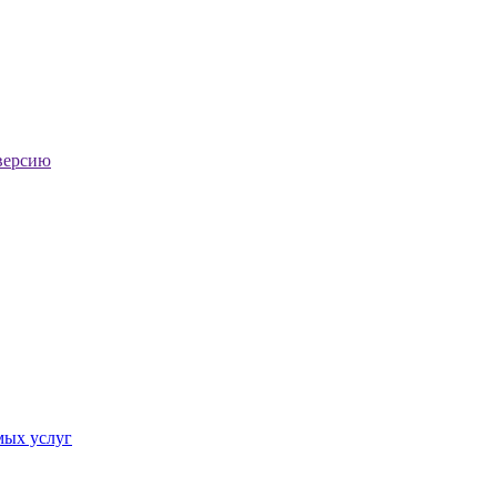
версию
мых услуг