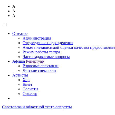
А
А
А
О театре
Администрация
Структурные подразделения
Анкета независимой оценки качества предоставляе
Режим работы театра
Часто задаваемые вопросы
Афиша
Репертуар
Взрослые спектакли
Детские спектакли
Артисты
Хор
Балет
Солисты
Оркестр
Саратовский областной театр оперетты