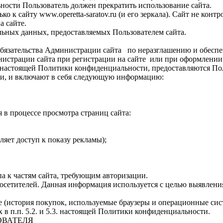
ности Пользователь должен прекратить использование сайта.
к сайту www.operetta-saratov.ru (и его зеркала). Сайт не контро
а сайте.
альных данных, предоставляемых Пользователем сайта.
 обязательства Администрации сайта по неразглашению и обес
нистрации сайта при регистрации на сайте или при оформлении 
х настоящей Политики конфиденциальности, предоставляются По
ки, и включают в себя следующую информацию:
 в процессе просмотра страниц сайта:
ляет доступ к показу рекламы);
па к частям сайта, требующим авторизации.
х посетителей. Данная информация используется с целью выявлен
 (история покупок, используемые браузеры и операционные сис
в п.п. 5.2. и 5.3. настоящей Политики конфиденциальности.
ОВАТЕЛЯ