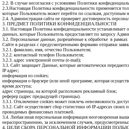
2.2. В случае несогласия с условиями Политики конфиденциаль
2.3.Настоящая Политика конфиденциальности применяется только 
которые Пользователь может перейти по ссылкам, доступным н
2.4. Администрация сайта не проверяет достоверность персон
3. ПРЕДМЕТ ПОЛИТИКИ КОНФИДЕНЦИАЛЬНОСТИ
3.1. Настоящая Политика конфиденциальности устанавливает
данных, которые Пользователь предоставляет по запросу Адми
3.2. Персональные данные, разрешённые к обработке в рамка
Сайте в разделах с предусмотренными формами отправки заяв
3.2.1. фамилию, имя, отчество Пользователя;
3.2.2. контактный телефон Пользователя;
3.2.3. адрес электронной почты (e-mail);
3.3. Сайт защищает Данные, которые автоматически передаются
IP адрес;
информация из cookies;
информация о браузере (или иной программе, которая осуществ
время доступа;
адрес страницы, на которой расположен рекламный блок;
реферер (адрес предыдущей страницы).
3.3.1. Отключение cookies может повлечь невозможность досту
3.3.2. Сайт осуществляет сбор статистики об IP-адресах свои
проводимых финансовых платежей.
3.4. Любая иная персональная информация неоговоренная выше
нераспространению, за исключением случаев, предусмотренных 
4. ЦЕЛИ СБОРА ПЕРСОНАЛЬНОЙ ИНФОРМАЦИИ ПОЛЬЗ