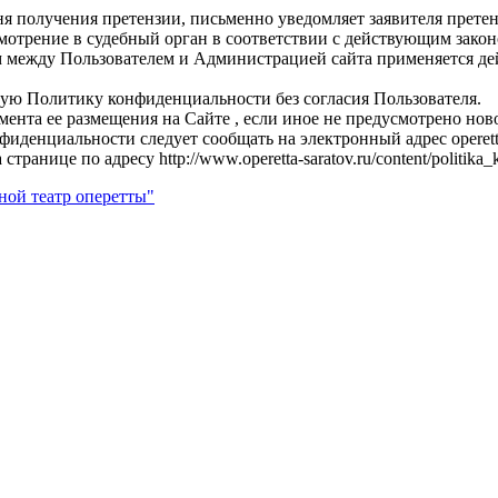
ня получения претензии, письменно уведомляет заявителя претен
смотрение в судебный орган в соответствии с действующим зако
 между Пользователем и Администрацией сайта применяется де
щую Политику конфиденциальности без согласия Пользователя.
омента ее размещения на Сайте , если иное не предусмотрено н
фиденциальности следует сообщать на электронный адрес operet
ице по адресу http://www.operetta-saratov.ru/content/politika_ko
ной театр оперетты"