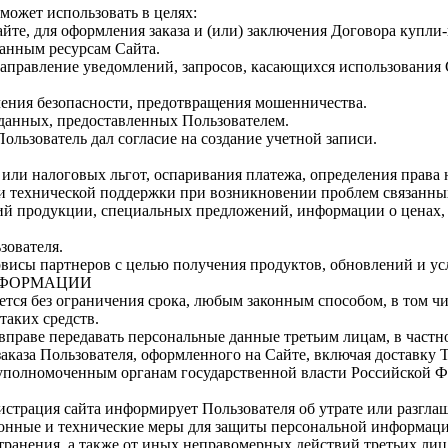
может использовать в целях:
сайте, для оформления заказа и (или) заключения Договора куп
ванным ресурсам Сайта.
направление уведомлений, запросов, касающихся использования Са
ечения безопасности, предотвращения мошенничества.
 данных, предоставленных Пользователем.
Пользователь дал согласие на создание учетной записи.
 или налоговых льгот, оспаривания платежа, определения права
 и технической поддержки при возникновении проблем связанны
ений продукции, специальных предложений, информации о ценах
зователя.
рвисы партнеров с целью получения продуктов, обновлений и усл
НФОРМАЦИИ
ется без ограничения срока, любым законным способом, в том 
таких средств.
а вправе передавать персональные данные третьим лицам, в част
аказа Пользователя, оформленного на Сайте, включая доставку Т
 уполномоченным органам государственной власти Российской Ф
истрация сайта информирует Пользователя об утрате или разгл
онные и технические меры для защиты персональной информации
транения, а также от иных неправомерных действий третьих лиц