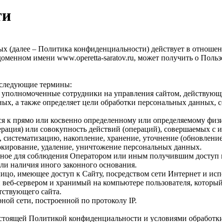
ти
 (далее – Политика конфиденциальности) действует в отношен
доменном имени www.operetta-saratov.ru, может получить о Поль
 следующие термины:
– уполномоченные сотрудники на управления сайтом, действующи
ных, а также определяет цели обработки персональных данных, 
ся к прямо или косвенно определенному или определяемому физ
ерация) или совокупность действий (операций), совершаемых с 
, систематизацию, накопление, хранение, уточнение (обновление
локирование, удаление, уничтожение персональных данных.
льное для соблюдения Оператором или иным получившим доступ 
или наличия иного законного основания.
 лицо, имеющее доступ к Сайту, посредством сети Интернет и ис
веб-сервером и хранимый на компьютере пользователя, который 
тствующего сайта.
рной сети, построенной по протоколу IP.
 настоящей Политикой конфиденциальности и условиями обработк