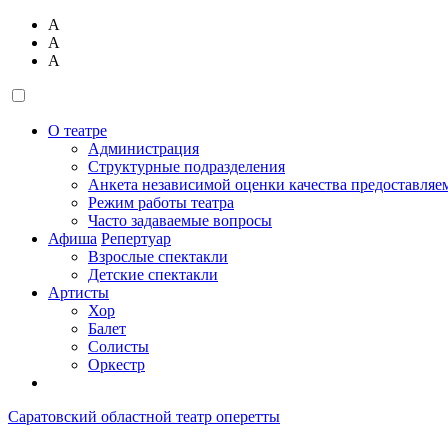
А
А
А
О театре
Администрация
Структурные подразделения
Анкета независимой оценки качества предоставляе
Режим работы театра
Часто задаваемые вопросы
Афиша
Репертуар
Взрослые спектакли
Детские спектакли
Артисты
Хор
Балет
Солисты
Оркестр
Саратовский областной театр оперетты