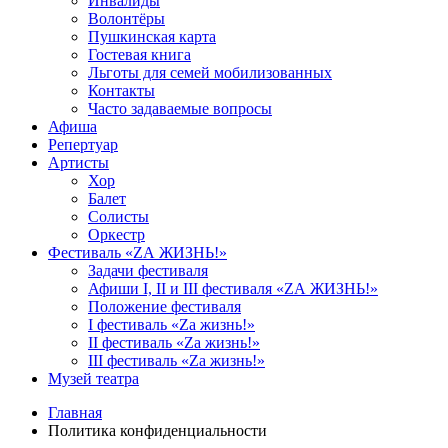
Инвалиды
Волонтёры
Пушкинская карта
Гостевая книга
Льготы для семей мобилизованных
Контакты
Часто задаваемые вопросы
Афиша
Репертуар
Артисты
Хор
Балет
Солисты
Оркестр
Фестиваль «ZА ЖИЗНЬ!»
Задачи фестиваля
Афиши I, II и III фестиваля «ZА ЖИЗНЬ!»
Положение фестиваля
I фестиваль «Zа жизнь!»
II фестиваль «Zа жизнь!»
III фестиваль «Zа жизнь!»
Музей театра
Главная
Политика конфиденциальности