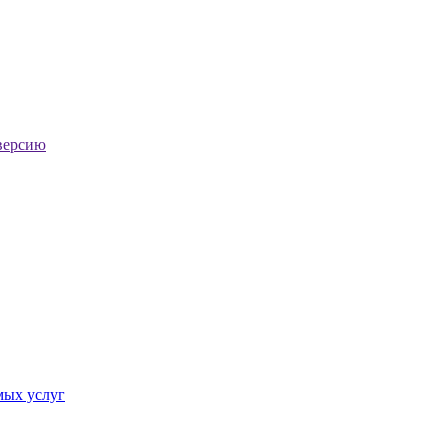
версию
мых услуг