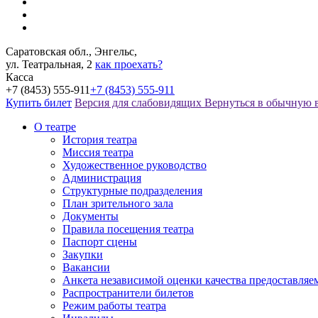
Саратовская обл., Энгельс,
ул. Театральная, 2
как проехать?
Касса
+7 (8453) 555-911
+7 (8453) 555-911
Купить билет
Версия для слабовидящих
Вернуться в обычную 
О театре
История театра
Миссия театра
Художественное руководство
Администрация
Структурные подразделения
План зрительного зала
Документы
Правила посещения театра
Паспорт сцены
Закупки
Вакансии
Анкета независимой оценки качества предоставляе
Распространители билетов
Режим работы театра