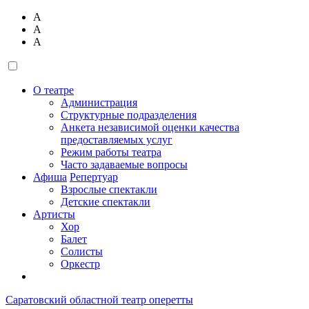
А
А
А
О театре
Администрация
Структурные подразделения
Анкета независимой оценки качества
предоставляемых услуг
Режим работы театра
Часто задаваемые вопросы
Афиша
Репертуар
Взрослые спектакли
Детские спектакли
Артисты
Хор
Балет
Солисты
Оркестр
Саратовский областной театр оперетты