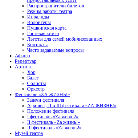
предоставляемых услуг
Распространители билетов
Режим работы театра
Инвалиды
Волонтёры
Пушкинская карта
Гостевая книга
Льготы для семей мобилизованных
Контакты
Часто задаваемые вопросы
Афиша
Репертуар
Артисты
Хор
Балет
Солисты
Оркестр
Фестиваль «ZА ЖИЗНЬ!»
Задачи фестиваля
Афиши I, II и III фестиваля «ZА ЖИЗНЬ!»
Положение фестиваля
I фестиваль «Zа жизнь!»
II фестиваль «Zа жизнь!»
III фестиваль «Zа жизнь!»
Музей театра